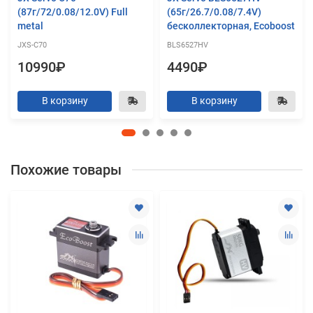
(87г/72/0.08/12.0V) Full
(65г/26.7/0.08/7.4V)
metal
бесколлекторная, Ecoboost
JXS-C70
BLS6527HV
10990₽
4490₽
В корзину
В корзину
Похожие товары