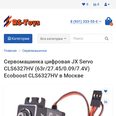
0
0
8 (931) 333-55-65
0
Для клиентов всех банков
Категории
Все категории
Разбейте
Главная
Сервомашинки
оплату
на части
Сервомашинка цифровая JX Servo
без переплат
CLS6327HV (63г/27.45/0.09/7.4V)
Ecoboost CLS6327HV в Москве
График платежей
Сегодня
25
%