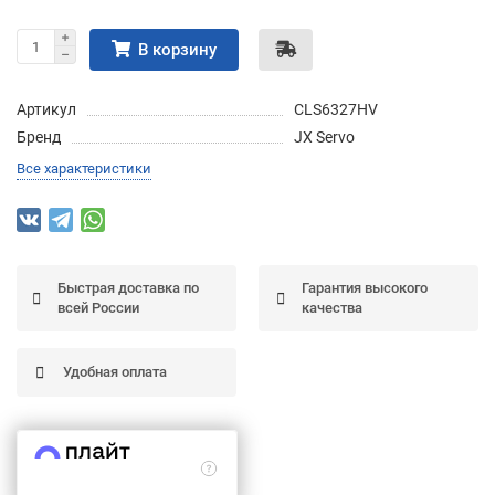
Подробнее
об оплате Частями
В корзину
Артикул
CLS6327HV
Бренд
JX Servo
Остались вопросы?
25
Все характеристики
8 (800) 100-05 85
75
6
chasti.ru
недель
25
каждые 2 недели
Быстрая доставка по
Гарантия высокого
всей России
качества
Удобная оплата