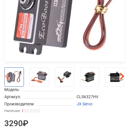
Добавляйте товары
в корзину
Оплачивайте сегодня только
25
% картой любого банка
Получайте товар
выбранный способом
Модель:
Оставшиеся
75
% будут
Артикул:
CLS6327HV
списываться
с вашей карты
Производители
JX Servo
по
25
%
каждые 2 недели
3290₽