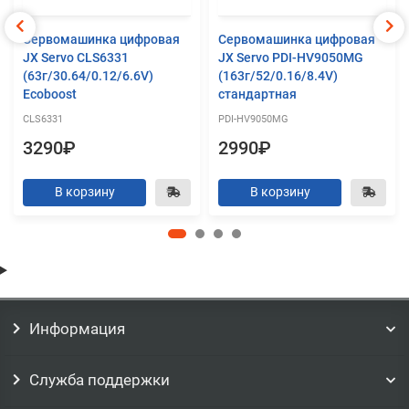
Сервомашинка цифровая
Сервомашинка цифровая
JX Servo CLS6331
JX Servo PDI-HV9050MG
(63г/30.64/0.12/6.6V)
(163г/52/0.16/8.4V)
Ecoboost
стандартная
CLS6331
PDI-HV9050MG
3290₽
2990₽
В корзину
В корзину
Информация
Служба поддержки