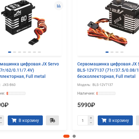
машинка цифровая JX Servo
Сервомашинка цифровая JX 
87г/62/0.11/7.4V)
BLS-12V7137 (71г/37.5/0.08/1
ллекторная, Full metal
бесколлекторная, Full metal
JXS-B60
BLS-12V7137
90₽
5990₽
В корзину
В корзину