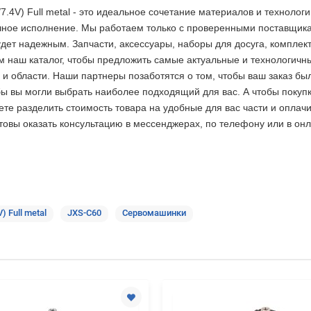
7.4V) Full metal - это идеальное сочетание материалов и технол
чное исполнение. Мы работаем только с проверенными поставщикам
ет надежным. Запчасти, аксессуары, наборы для досуга, комплект
 наш каталог, чтобы предложить самые актуальные и технологичн
и области. Наши партнеры позаботятся о том, чтобы ваш заказ был
ы вы могли выбрать наиболее подходящий для вас. А чтобы покуп
жете разделить стоимость товара на удобные для вас части и опла
товы оказать консультацию в мессенджерах, по телефону или в он
 Full metal
JXS-C60
Сервомашинки