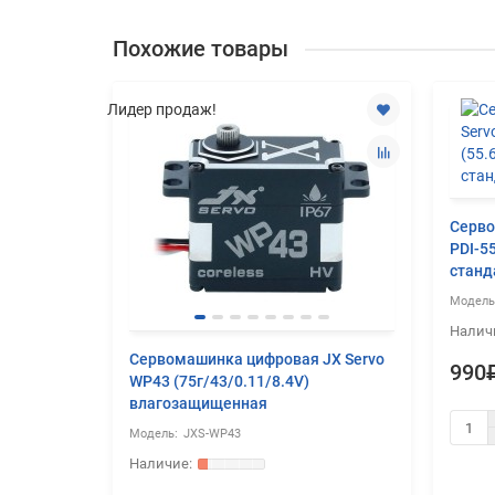
Похожие товары
Лидер продаж!
Серво
PDI-5
станд
верки
Сервомашинка цифровая JX Servo
990
оров
WP43 (75г/43/0.11/8.4V)
влагозащищенная
JXS-WP43