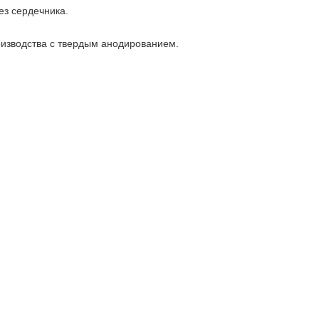
chasti.ru
з сердечника.
оизводства с твердым анодированием.
2 недели