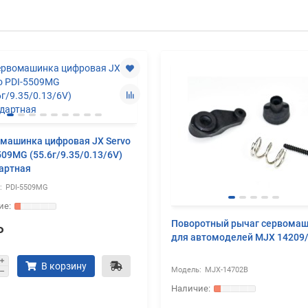
машинка цифровая JX Servo
509MG (55.6г/9.35/0.13/6V)
артная
PDI-5509MG
Поворотный рычаг сервома
₽
для автомоделей MJX 14209
В корзину
MJX-14702B