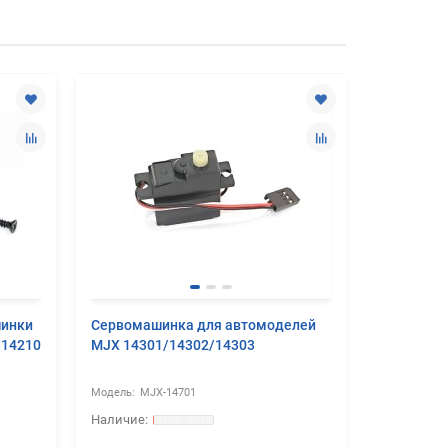
шинки
Сервомашинка для автомоделей
Поворотн
/14210
MJX 14301/14302/14303
для авто
14301/14
MJX-14701
MJ