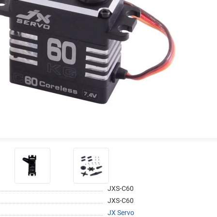
на части
без переплат
График платежей
Сегодня
25
%
Добавляйте товары
в корзину
Оплачивайте сегодня только
JXS-C60
25
% картой любого банка
JXS-C60
JX Servo