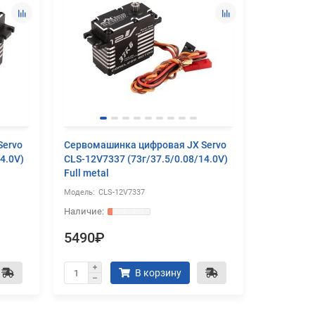
Servo
Сервомашинка цифровая JX Servo
Сервомаш
4.0V)
CLS-12V7337 (73г/37.5/0.08/14.0V)
CLS-HV7
Full metal
(73г/32.3/
CLS-12V7337
CL
5490₽
5290₽
В корзину