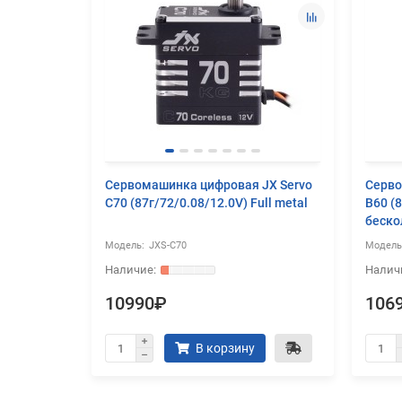
JX Servo
Сервомашинка цифровая JX Servo
Серво
/14.0V)
C70 (87г/72/0.08/12.0V) Full metal
B60 (
беско
JXS-C70
10990₽
106
В корзину