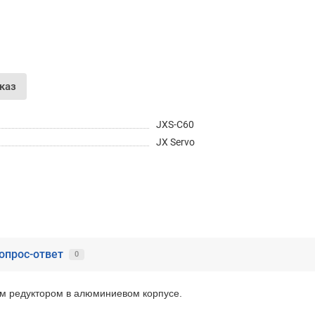
Получайте товар
выбранный способом
Оставшиеся
75
% будут
списываться
с вашей карты
по
25
%
каждые 2 недели
каз
JXS-C60
JX Servo
Подробнее
об оплате Частями
25
75
6 недель
25
каждые 2 недели
опрос-ответ
0
Остались вопросы?
8 (800) 100-05 85
м редуктором в алюминиевом корпусе.