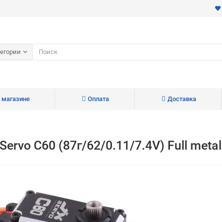
тегории
 магазине
Оплата
Доставка
rvo C60 (87г/62/0.11/7.4V) Full meta
Для клиентов всех банков
Разбейте
оплату