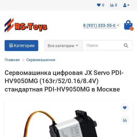
0
0
8 (931) 333-55-65
0
Для клиентов всех банков
Категории
Все категории
Разбейте
Главная
Сервомашинки
оплату
на части
Сервомашинка цифровая JX Servo PDI-
без переплат
HV9050MG (163г/52/0.16/8.4V)
стандартная PDI-HV9050MG в Москве
График платежей
Сегодня
25
%