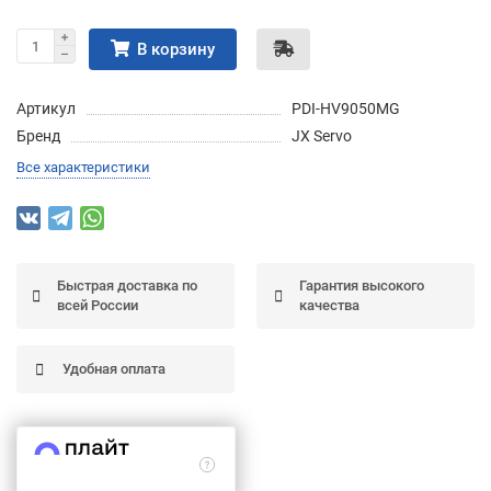
Подробнее
об оплате Частями
В корзину
Артикул
PDI-HV9050MG
Бренд
JX Servo
Остались вопросы?
25
Все характеристики
8 (800) 100-05 85
75
6
chasti.ru
недель
25
каждые 2 недели
Быстрая доставка по
Гарантия высокого
всей России
качества
Удобная оплата