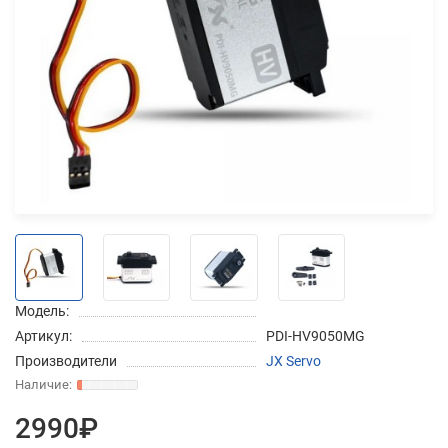
Добавляйте товары
в корзину
Оплачивайте сегодня только
25
% картой любого банка
Получайте товар
выбранный способом
Модель:
Оставшиеся
75
% будут
Артикул:
PDI-HV9050MG
списываться
с вашей карты
Производители
JX Servo
по
25
%
каждые 2 недели
2990₽