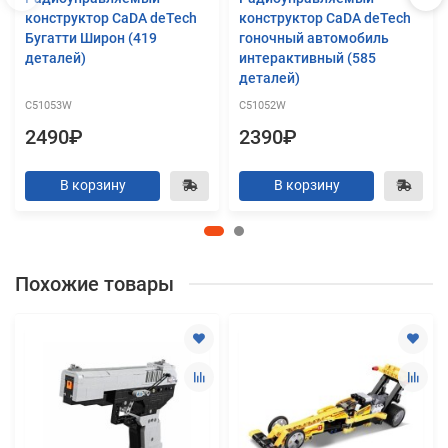
конструктор CaDA deTech
конструктор CaDA deTech
Бугатти Широн (419
гоночный автомобиль
деталей)
интерактивный (585
деталей)
C51053W
C51052W
2490₽
2390₽
В корзину
В корзину
Похожие товары