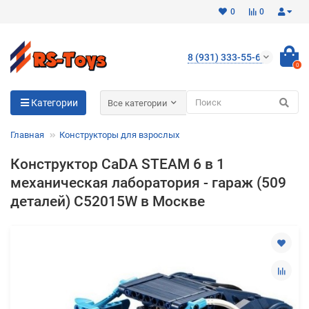
0
0
8 (931) 333-55-65
0
Для клиентов всех банков
Категории
Все категории
Разбейте
Главная
Конструкторы для взрослых
оплату
на части
Конструктор CaDA STEAM 6 в 1
без переплат
механическая лаборатория - гараж (509
деталей) C52015W в Москве
График платежей
Сегодня
25
%