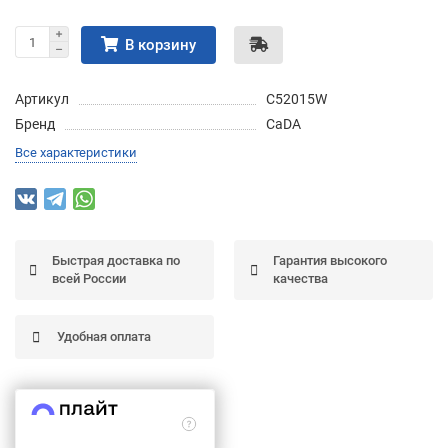
Подробнее
об оплате Частями
В корзину
Артикул
C52015W
Бренд
CaDA
Остались вопросы?
25
Все характеристики
8 (800) 100-05 85
75
6
chasti.ru
недель
25
каждые 2 недели
Быстрая доставка по
Гарантия высокого
всей России
качества
Удобная оплата