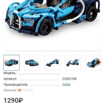
Добавляйте товары
в корзину
Оплачивайте сегодня только
25
% картой любого банка
Получайте товар
выбранный способом
Модель:
Оставшиеся
75
% будут
Артикул:
C52015W
списываться
с вашей карты
Производители
CaDa
по
25
%
каждые 2 недели
1290₽