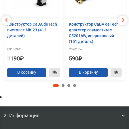
Конструктор CaDA deTech
Конструктор CaDA deTech
пистолет MK 23 (412
драгстер совместим с
деталей)
C52016W, инерционный
(151 деталь)
C81009W
C52017W
1190₽
590₽
В корзину
В корзину
Информация