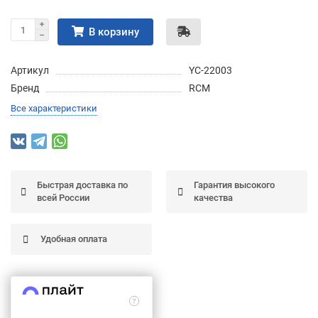
Подробнее
об оплате Частями
В корзину
Артикул
YC-22003
Бренд
RCM
Остались вопросы?
25
Все характеристики
8 (800) 100-05 85
75
6
chasti.ru
недель
25
каждые 2 недели
Быстрая доставка по
Гарантия высокого
всей России
качества
Удобная оплата