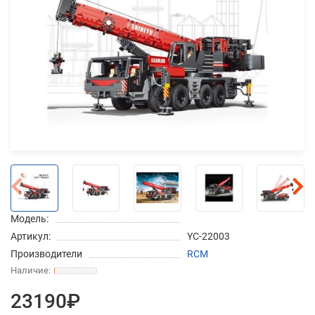
Добавляйте товары
в корзину
Оплачивайте сегодня только
25
% картой любого банка
Получайте товар
выбранный способом
Модель:
Оставшиеся
75
% будут
Артикул:
YC-22003
списываться
с вашей карты
Производители
RCM
по
25
%
каждые 2 недели
23190₽