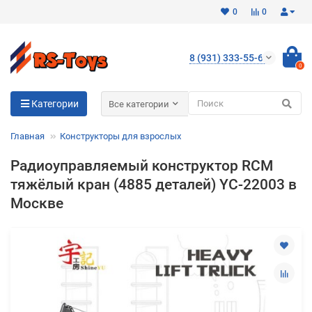
0
0
8 (931) 333-55-65
0
Для клиентов всех банков
Категории
Все категории
Разбейте
Главная
Конструкторы для взрослых
оплату
на части
Радиоуправляемый конструктор RCM
без переплат
тяжёлый кран (4885 деталей) YC-22003 в
Москве
График платежей
Сегодня
25
%