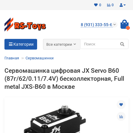
0
0
8 (931) 333-55-65
0
Для клиентов всех банков
Категории
Все категории
Разбейте
Главная
Сервомашинки
оплату
на части
Сервомашинка цифровая JX Servo B60
без переплат
(87г/62/0.11/7.4V) бесколлекторная, Full
metal JXS-B60 в Москве
График платежей
Сегодня
25
%