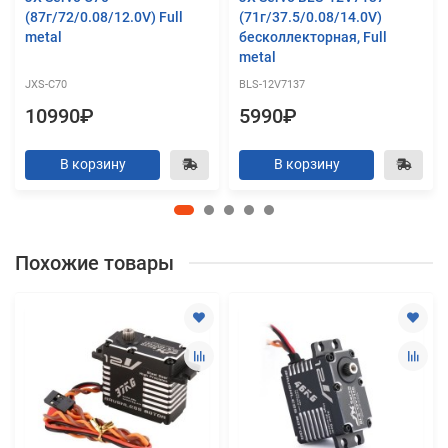
(87г/72/0.08/12.0V) Full
(71г/37.5/0.08/14.0V)
metal
бесколлекторная, Full
metal
JXS-C70
BLS-12V7137
10990₽
5990₽
В корзину
В корзину
Похожие товары