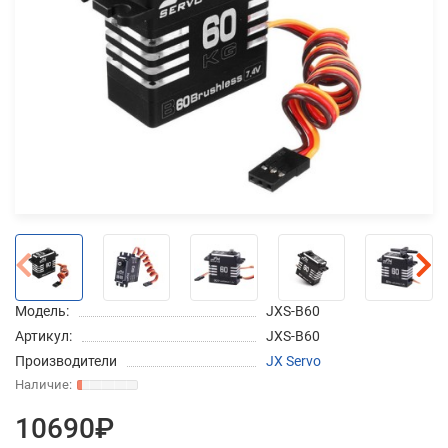
Добавляйте товары
в корзину
Оплачивайте сегодня только
25
% картой любого банка
Получайте товар
выбранный способом
Модель:
JXS-B60
Оставшиеся
75
% будут
Артикул:
JXS-B60
списываться
с вашей карты
Производители
JX Servo
по
25
%
каждые 2 недели
10690₽