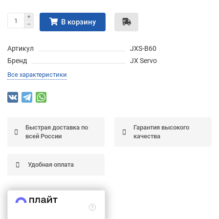
Подробнее
об оплате Частями
В корзину
Артикул
JXS-B60
Бренд
JX Servo
Остались вопросы?
25
Все характеристики
8 (800) 100-05 85
75
6
chasti.ru
недель
25
каждые 2 недели
Быстрая доставка по
Гарантия высокого
всей России
качества
Удобная оплата