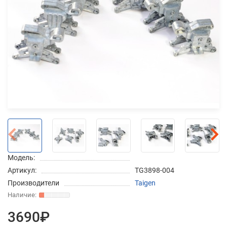
Добавляйте товары
в корзину
Оплачивайте сегодня только
25
% картой любого банка
Получайте товар
выбранный способом
Модель:
Оставшиеся
75
% будут
Артикул:
TG3898-004
списываться
с вашей карты
Производители
Taigen
по
25
%
каждые 2 недели
3690₽