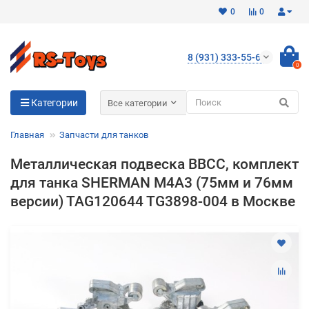
0
0
8 (931) 333-55-65
0
Для клиентов всех банков
Категории
Все категории
Разбейте
Главная
Запчасти для танков
оплату
на части
Металлическая подвеска ВВСС, комплект
без переплат
для танка SHERMAN M4A3 (75мм и 76мм
версии) TAG120644 TG3898-004 в Москве
График платежей
Сегодня
25
%