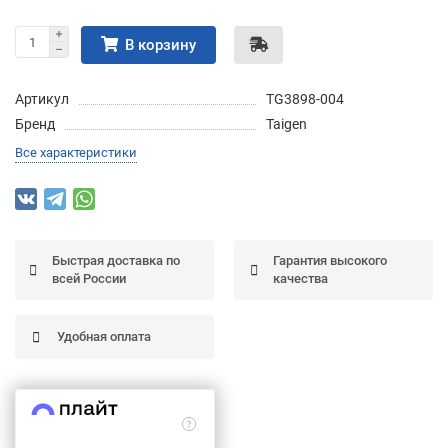
Подробнее
об оплате Частями
В корзину
Артикул
TG3898-004
Бренд
Taigen
Остались вопросы?
25
Все характеристики
8 (800) 100-05 85
75
6
chasti.ru
недель
25
каждые 2 недели
Быстрая доставка по
Гарантия высокого
всей России
качества
Удобная оплата