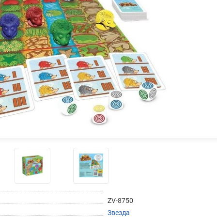
График платежей
Сегодня
25
%
Добавляйте товары
в корзину
Оплачивайте сегодня только
25
% картой любого банка
ZV-8750
Звезда