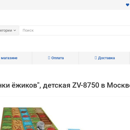
тегории
 магазине
Оплата
Доставка
ки ёжиков", детская ZV-8750 в Москв
Для клиентов всех банков
Разбейте
оплату
на части
без переплат