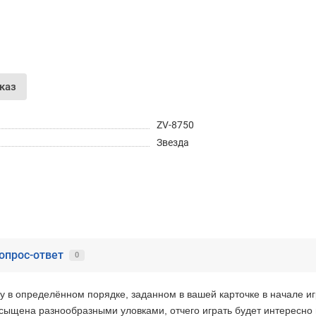
Получайте товар
выбранный способом
Оставшиеся
75
% будут
списываться
с вашей карты
по
25
%
каждые 2 недели
каз
ZV-8750
Звезда
Подробнее
об оплате Частями
25
75
6 недель
25
каждые 2 недели
опрос-ответ
0
Остались вопросы?
8 (800) 100-05 85
у в определённом порядке, заданном в вашей карточке в начале иг
chasti.ru
асыщена разнообразными уловками, отчего играть будет интересно