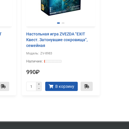
T
Настольная игра ZVEZDA "EXIT
Настольна
Квест. Затонувшие сокровища",
Квест. По
семейная
семейная
ZV-8983
ZV-
990₽
990₽
В корзину