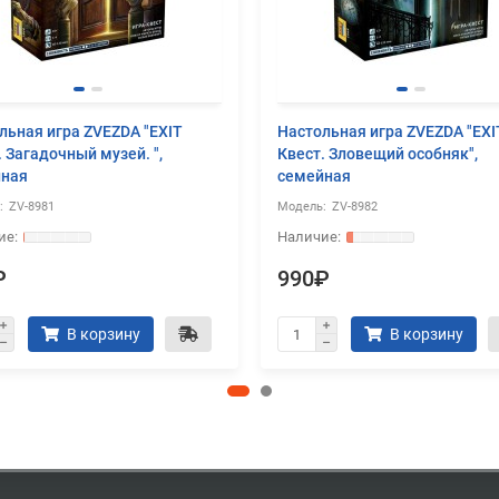
льная игра ZVEZDA "EXIT
Настольная игра ZVEZDA "EXI
. Загадочный музей. ",
Квест. Зловещий особняк",
йная
семейная
ZV-8981
ZV-8982
₽
990₽
В корзину
В корзину