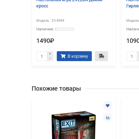
кросс
Гирля
ZV-8994
1490₽
109
В корзину
Похожие товары