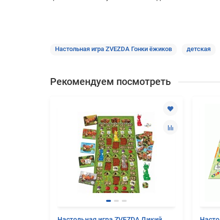
Настольная игра ZVEZDA Гонки ёжиков
детская
Рекомендуем посмотреть
"Кто
Настольная игра ZVEZDA Дикий
Насто