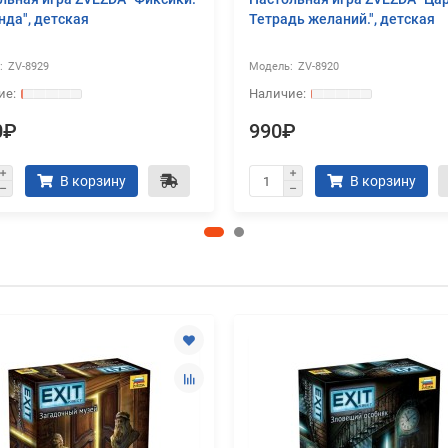
нда", детская
Тетрадь желаний.", детская
ZV-8929
ZV-8920
0₽
990₽
В корзину
В корзину