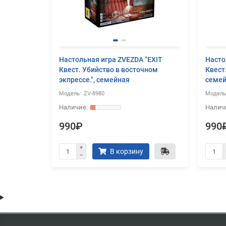
Настольная игра ZVEZDA "EXIT
Насто
Квест. Убийство в восточном
Квест
экпрессе.", семейная
семе
ZV-8980
990₽
990
В корзину