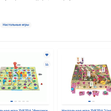
Настольные игры
льная игра ZVEZDA "Фиксики.
Настольная игра ZVEZDA "Ца