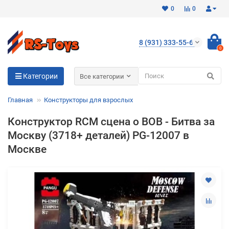
0
0
8 (931) 333-55-65
0
Для клиентов всех банков
Категории
Все категории
Разбейте
Главная
Конструкторы для взрослых
оплату
на части
Конструктор RCM сцена о ВОВ - Битва за
без переплат
Москву (3718+ деталей) PG-12007 в
Москве
График платежей
Сегодня
25
%