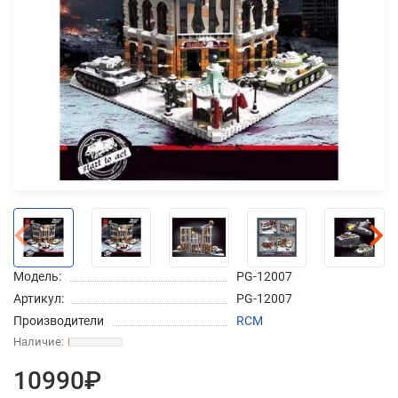
Добавляйте товары
в корзину
Оплачивайте сегодня только
25
% картой любого банка
Получайте товар
выбранный способом
Модель:
PG-12007
Оставшиеся
75
% будут
Артикул:
PG-12007
списываться
с вашей карты
Производители
RCM
по
25
%
каждые 2 недели
10990₽