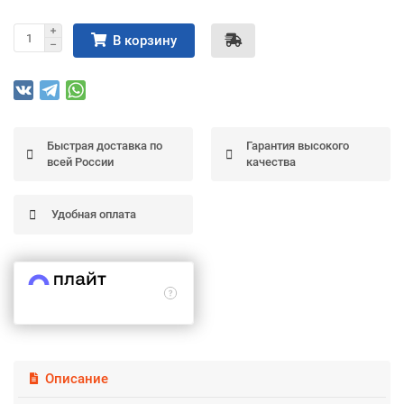
Подробнее
об оплате Частями
В корзину
Остались вопросы?
25
Быстрая доставка по
Гарантия высокого
8 (800) 100-05 85
75
6
всей России
качества
chasti.ru
недель
25
каждые 2 недели
Удобная оплата
Описание