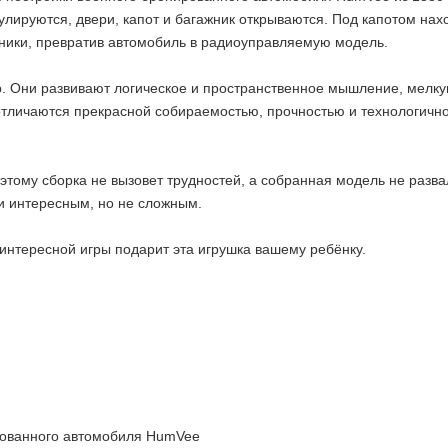
chasti.ru
лируются, двери, капот и багажник открываются. Под капотом нах
ники, превратив автомобиль в радиоуправляемую модель.
гр. Они развивают логическое и пространственное мышление, мелку
отличаются прекрасной собираемостью, прочностью и технологично
оэтому сборка не вызовет трудностей, а собранная модель не разв
и интересным, но не сложным.
интересной игры подарит эта игрушка вашему ребёнку.
2 недели
рованного автомобиля HumVee