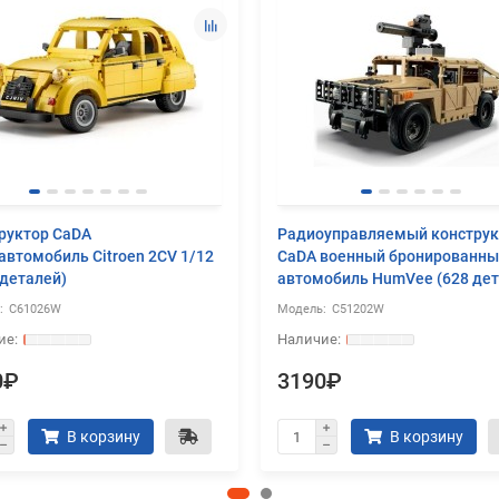
руктор CaDA
Радиоуправляемый конструк
автомобиль Citroen 2CV 1/12
CaDA военный бронированн
 деталей)
автомобиль HumVee (628 дет
C61026W
C51202W
0₽
3190₽
В корзину
В корзину