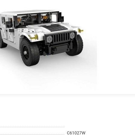
на части
без переплат
График платежей
Сегодня
25
%
Добавляйте товары
в корзину
Оплачивайте сегодня только
25
% картой любого банка
C61027W