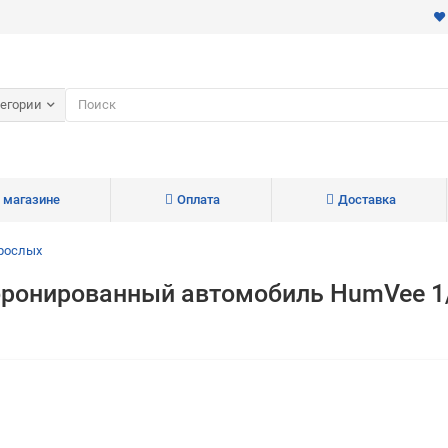
тегории
 магазине
Оплата
Доставка
зрослых
бронированный автомобиль HumVee 1/
Для клиентов всех банков
Разбейте
оплату