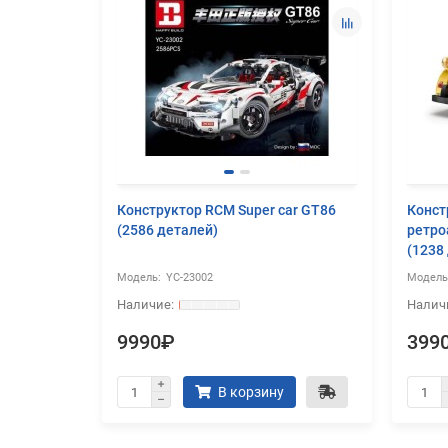
ивный
Конструктор RCM Super car GT86
Конст
05
(2586 деталей)
ретро
(1238
YC-23002
9990₽
399
В корзину