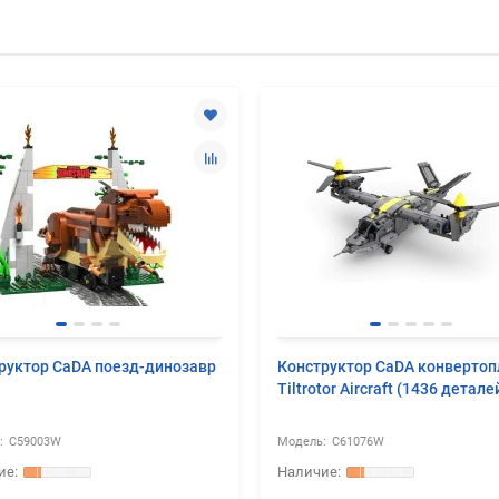
руктор CaDA поезд-динозавр
Конструктор CaDA конвертоп
Tiltrotor Aircraft (1436 детале
C59003W
C61076W