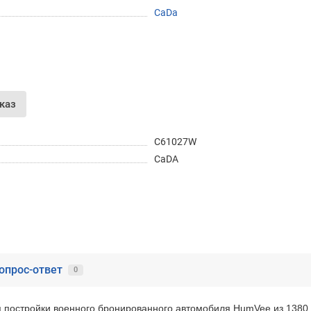
CaDa
Получайте товар
выбранный способом
Оставшиеся
75
% будут
списываться
с вашей карты
по
25
%
каждые 2 недели
каз
C61027W
CaDA
Подробнее
об оплате Частями
25
75
6 недель
25
каждые 2 недели
Остались вопросы?
опрос-ответ
0
8 (800) 100-05 85
я постройки военного бронированного автомобиля HumVee из 1380 