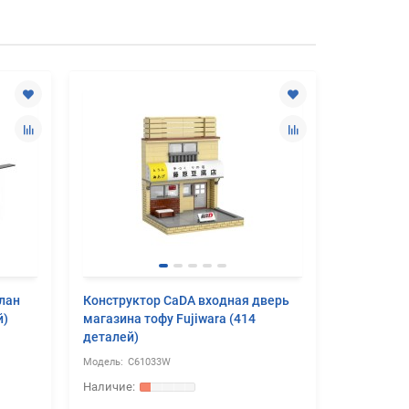
лан
Конструктор CaDA входная дверь
Конструк
й)
магазина тофу Fujiwara (414
известный
деталей)
Пекинский
детали)
C61033W
C6