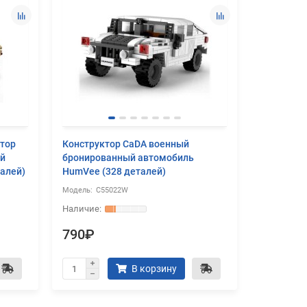
тор
Конструктор CaDA военный
Конструк
ый
бронированный автомобиль
брониров
алей)
HumVee (328 деталей)
HumVee 1/
C55022W
C6
790₽
11990
В корзину