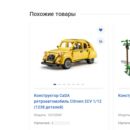
Похожие товары
ивный
Конструктор CaDA
Конст
126
ретроавтомобиль Citroen 2CV 1/12
(1238 деталей)
C61026W