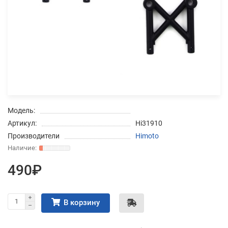
Добавляйте товары
в корзину
Оплачивайте сегодня только
25
% картой любого банка
Модель:
Получайте товар
Артикул:
Hi31910
выбранный способом
Производители
Himoto
Оставшиеся
75
% будут
490₽
списываться
с вашей карты
по
25
%
каждые 2 недели
В корзину