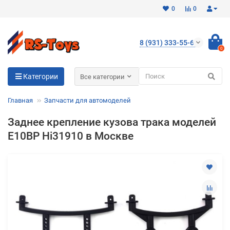
0
0
8 (931) 333-55-65
0
Для клиентов всех банков
Категории
Все категории
Разбейте
Главная
Запчасти для автомоделей
оплату
на части
Заднее крепление кузова трака моделей
без переплат
E10BP Hi31910 в Москве
График платежей
Сегодня
25
%