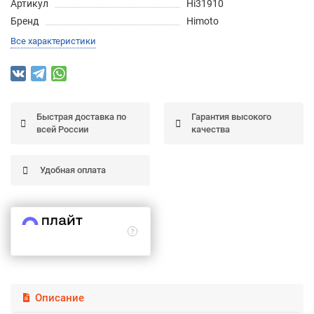
Артикул
Hi31910
Подробнее
Бренд
Himoto
об оплате Частями
Все характеристики
Остались вопросы?
25
Быстрая доставка по
Гарантия высокого
8 (800) 100-05 85
75
6
всей России
качества
chasti.ru
недель
25
каждые 2 недели
Удобная оплата
Описание