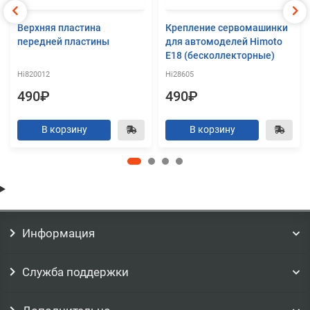
Верхняя пластина
Крепление сервомашинки
передней пластины
для автомоделей Himoto
E18 (бесколлекторные)
Hi820012
Hi28605
490₽
490₽
В корзину
В корзину
Информация
Служба поддержки