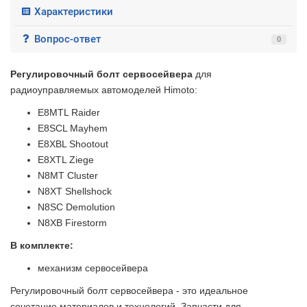
Характеристики
Вопрос-ответ
0
Регулировочный болт сервосейвера
для
радиоуправляемых автомоделей Himoto:
E8MTL Raider
E8SCL Mayhem
E8XBL Shootout
E8XTL Ziege
N8MT Cluster
N8XT Shellshock
N8SC Demolution
N8XB Firestorm
В комплекте:
механизм сервосейвера
Регулировочный болт сервосейвера - это идеальное
2 недели
сочетание материалов и технологий. Запчасти для