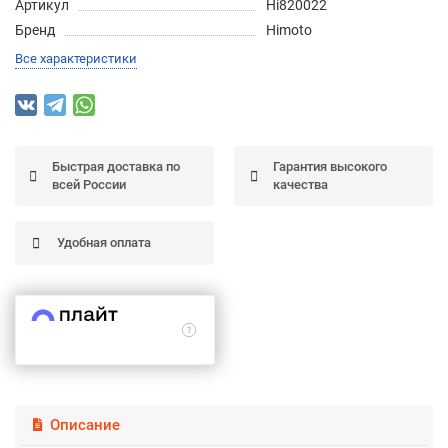
Артикул
Hi820022
Подробнее
Бренд
Himoto
об оплате Частями
Все характеристики
Остались вопросы?
25
Быстрая доставка по
Гарантия высокого
8 (800) 100-05 85
75
6
всей России
качества
chasti.ru
недель
25
каждые 2 недели
Удобная оплата
Описание