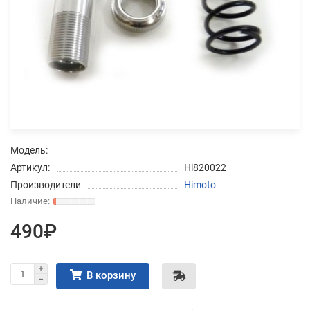
Добавляйте товары
в корзину
Оплачивайте сегодня только
25
% картой любого банка
Модель:
Получайте товар
Артикул:
Hi820022
выбранный способом
Производители
Himoto
Оставшиеся
75
% будут
490₽
списываться
с вашей карты
по
25
%
каждые 2 недели
В корзину