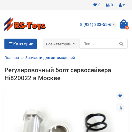
0
0
8 (931) 333-55-65
0
Для клиентов всех банков
Категории
Все категории
Разбейте
Главная
Запчасти для автомоделей
оплату
на части
Регулировочный болт сервосейвера
без переплат
Hi820022 в Москве
График платежей
Сегодня
25
%