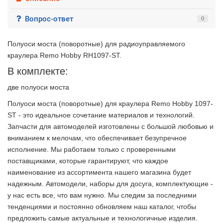
Подробнее
Вопрос-ответ
0
об оплате Частями
Полуоси моста (поворотные) для радиоуправляемого
краулера Remo Hobby RH1097-ST.
В комплекте:
Остались вопросы?
25
8 (800) 100-05 85
75
6
две полуоси моста
chasti.ru
недель
25
каждые 2 недели
Полуоси моста (поворотные) для краулера Remo Hobby 1097-
ST - это идеальное сочетание материалов и технологий.
Запчасти для автомоделей изготовлены с большой любовью и
вниманием к мелочам, что обеспечивает безупречное
исполнение. Мы работаем только с проверенными
поставщиками, которые гарантируют, что каждое
наименование из ассортимента нашего магазина будет
надежным. Автомодели, наборы для досуга, комплектующие -
у нас есть все, что вам нужно. Мы следим за последними
тенденциями и постоянно обновляем наш каталог, чтобы
предложить самые актуальные и технологичные изделия.