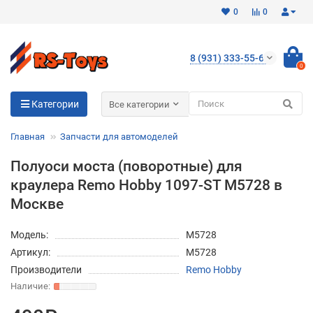
0
0
8 (931) 333-55-65
0
Для клиентов всех банков
Категории
Все категории
Разбейте
Главная
Запчасти для автомоделей
оплату
на части
Полуоси моста (поворотные) для
без переплат
краулера Remo Hobby 1097-ST M5728 в
Москве
График платежей
Модель:
M5728
Артикул:
M5728
Производители
Remo Hobby
Сегодня
25
%