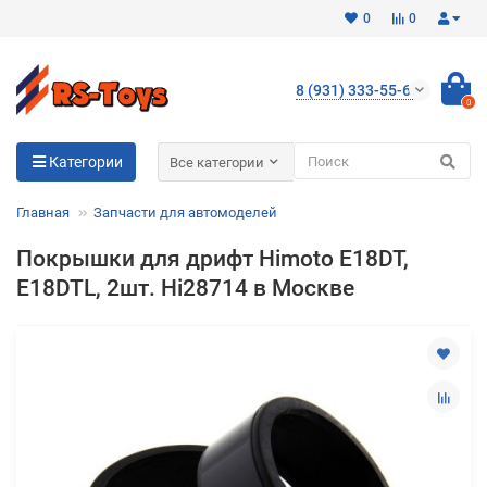
0
0
8 (931) 333-55-65
0
Для клиентов всех банков
Категории
Все категории
Разбейте
Главная
Запчасти для автомоделей
оплату
на части
Покрышки для дрифт Himoto E18DT,
без переплат
E18DTL, 2шт. Hi28714 в Москве
График платежей
Сегодня
25
%