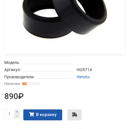
Добавляйте товары
в корзину
Оплачивайте сегодня только
25
% картой любого банка
Модель:
Получайте товар
Артикул:
Hi28714
выбранный способом
Производители
Himoto
Оставшиеся
75
% будут
890₽
списываться
с вашей карты
по
25
%
каждые 2 недели
В корзину