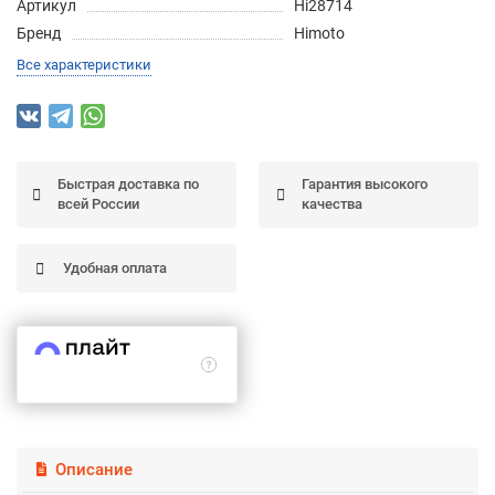
Артикул
Hi28714
Подробнее
Бренд
Himoto
об оплате Частями
Все характеристики
Остались вопросы?
25
Быстрая доставка по
Гарантия высокого
8 (800) 100-05 85
75
6
всей России
качества
chasti.ru
недель
25
каждые 2 недели
Удобная оплата
Описание