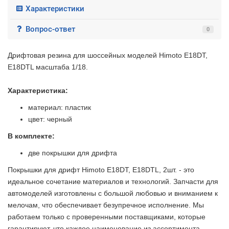
Характеристики
Вопрос-ответ
0
Дрифтовая резина для шоссейных моделей Himoto E18DT,
E18DTL масштаба 1/18.
Характеристика:
материал: пластик
цвет: черный
В комплекте:
две покрышки для дрифта
Покрышки для дрифт Himoto E18DT, E18DTL, 2шт. - это
идеальное сочетание материалов и технологий. Запчасти для
автомоделей изготовлены с большой любовью и вниманием к
мелочам, что обеспечивает безупречное исполнение. Мы
работаем только с проверенными поставщиками, которые
2 недели
гарантируют, что каждое наименование из ассортимента