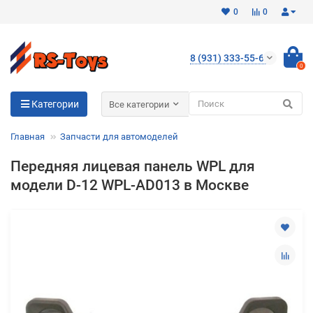
0
0
8 (931) 333-55-65
0
Для клиентов всех банков
Категории
Все категории
Разбейте
Главная
Запчасти для автомоделей
оплату
на части
Передняя лицевая панель WPL для
без переплат
модели D-12 WPL-AD013 в Москве
График платежей
Сегодня
25
%