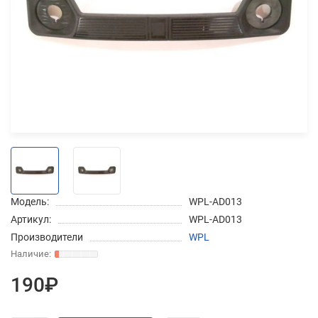
Добавляйте товары
в корзину
Оплачивайте сегодня только
25
% картой любого банка
Получайте товар
выбранный способом
Модель:
WPL-AD013
Артикул:
WPL-AD013
Оставшиеся
75
% будут
Производители
WPL
списываться
с вашей карты
по
25
%
каждые 2 недели
190₽