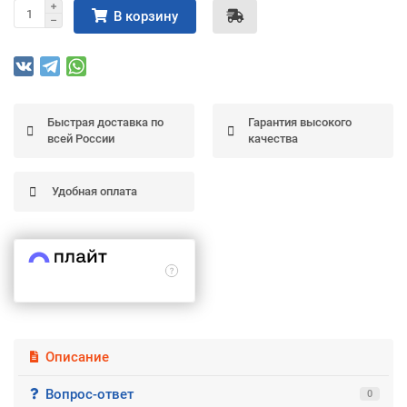
В корзину
Подробнее
об оплате Частями
Быстрая доставка по
Гарантия высокого
Остались вопросы?
25
всей России
качества
8 (800) 100-05 85
75
6
chasti.ru
недель
25
каждые 2 недели
Удобная оплата
Описание
Вопрос-ответ
0