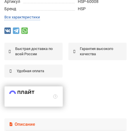
Артикул
HSP-60008
Подробнее
Бренд
HSP
об оплате Частями
Все характеристики
Остались вопросы?
25
Быстрая доставка по
Гарантия высокого
8 (800) 100-05 85
75
6
всей России
качества
chasti.ru
недель
25
каждые 2 недели
Удобная оплата
Описание