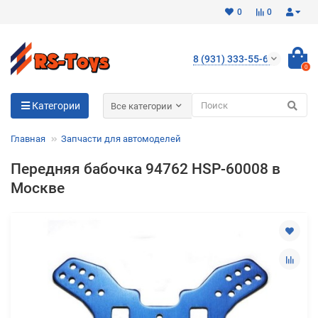
0
0
8 (931) 333-55-65
0
Для клиентов всех банков
Категории
Все категории
Разбейте
Главная
Запчасти для автомоделей
оплату
на части
Передняя бабочка 94762 HSP-60008 в
без переплат
Москве
График платежей
Сегодня
25
%