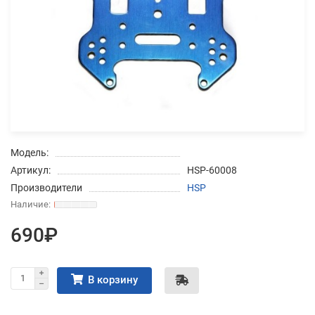
Добавляйте товары
в корзину
Оплачивайте сегодня только
25
% картой любого банка
Модель:
Получайте товар
Артикул:
HSP-60008
выбранный способом
Производители
HSP
Оставшиеся
75
% будут
690₽
списываться
с вашей карты
по
25
%
каждые 2 недели
В корзину