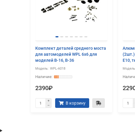
верхняя
Комплект деталей среднего моста
Алюми
для автомоделей WPL 6x6 для
(2шт.
моделей B-16, B-36
E10, 
WPL-A018
2390₽
229
В корзину