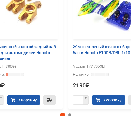
ниевый золотой задний хаб
Желто-зеленый кузов в сбор
) для автомоделей Himoto
багги Himoto E10DB/DBL 1/10
тюнинг
Hi33002G
Hi31700-SET
0₽
2190₽
В корзину
В корзину