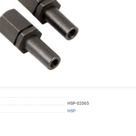
График платежей
Сегодня
25
%
Добавляйте товары
в корзину
Оплачивайте сегодня только
25
% картой любого банка
HSP-02065
HSP
Получайте товар
выбранный способом