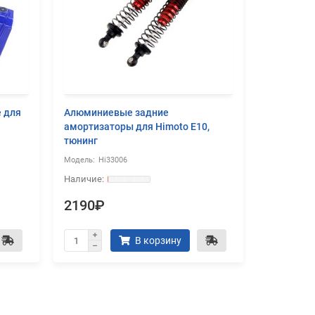
е для
Алюминиевые задние
Алюминие
амортизаторы для Himoto E10,
амортизат
тюнинг
тюнинг
Hi33006
Hi
2190₽
2190₽
В корзину