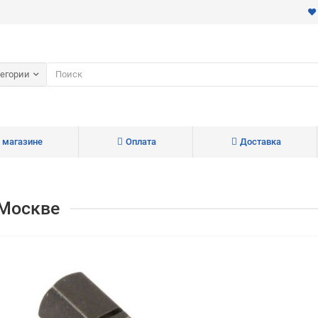
тегории
 магазине
Оплата
Доставка
 Москве
Для клиентов всех банков
Разбейте
оплату
на части
без переплат