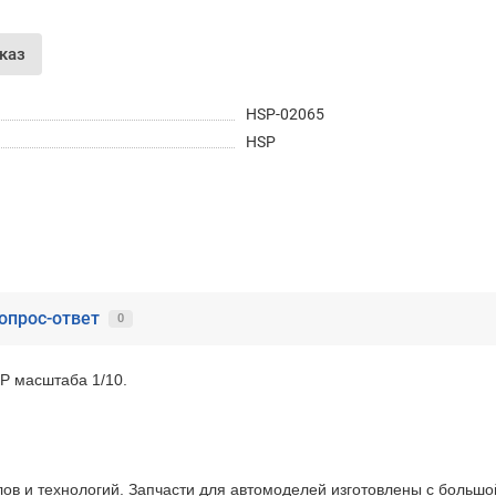
Оставшиеся
75
% будут
списываться
каз
с вашей карты
по
25
%
каждые 2 недели
HSP-02065
HSP
Подробнее
об оплате Частями
25
75
опрос-ответ
0
6 недель
25
каждые 2 недели
Остались вопросы?
P масштаба 1/10.
8 (800) 100-05 85
chasti.ru
лов и технологий. Запчасти для автомоделей изготовлены с больш