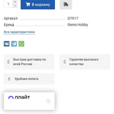
В корзину
Подробнее
об оплате Частями
Артикул
D7917
Бренд
Remo Hobby
Все характеристики
Остались вопросы?
25
8 (800) 100-05 85
75
6
chasti.ru
недель
25
каждые 2 недели
Быстрая доставка по
Гарантия высокого
всей России
качества
Удобная оплата