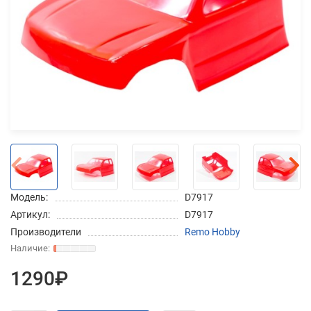
Добавляйте товары
в корзину
Оплачивайте сегодня только
25
% картой любого банка
Получайте товар
выбранный способом
Модель:
D7917
Артикул:
D7917
Оставшиеся
75
% будут
Производители
Remo Hobby
списываться
с вашей карты
по
25
%
каждые 2 недели
1290₽