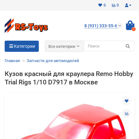
0
0
8 (931) 333-55-65
0
Для клиентов всех банков
Категории
Все категории
Разбейте
Главная
Запчасти для автомоделей
оплату
на части
Кузов красный для краулера Remo Hobby
без переплат
Trial Rigs 1/10 D7917 в Москве
График платежей
Сегодня
25
%