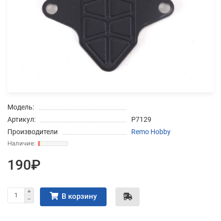
Добавляйте товары
в корзину
Оплачивайте сегодня только
25
% картой любого банка
Модель:
Получайте товар
Артикул:
P7129
выбранный способом
Производители
Remo Hobby
Оставшиеся
75
% будут
190₽
списываться
с вашей карты
по
25
%
каждые 2 недели
В корзину