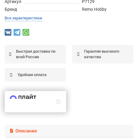
Артикул
P7129
Подробнее
Бренд
Remo Hobby
об оплате Частями
Все характеристики
Остались вопросы?
25
Быстрая доставка по
Гарантия высокого
8 (800) 100-05 85
75
6
всей России
качества
chasti.ru
недель
25
каждые 2 недели
Удобная оплата
Описание