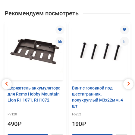
Рекомендуем посмотреть
Держатель аккумулятора
Винт с головкой под
для Remo Hobby Mountain
шестигранник,
Lion RH1071, RH1072
полукруглый М3х22мм, 4
шт.
P7128
F5232
490₽
190₽