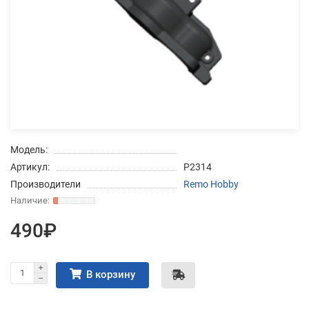
Добавляйте товары
в корзину
Оплачивайте сегодня только
25
% картой любого банка
Модель:
Получайте товар
Артикул:
P2314
выбранный способом
Производители
Remo Hobby
Оставшиеся
75
% будут
490₽
списываться
с вашей карты
по
25
%
каждые 2 недели
В корзину