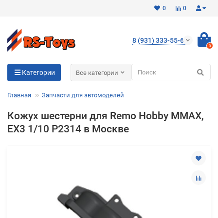
0
0
8 (931) 333-55-65
0
Для клиентов всех банков
Категории
Все категории
Разбейте
Главная
Запчасти для автомоделей
оплату
на части
Кожух шестерни для Remo Hobby MMAX,
без переплат
EX3 1/10 P2314 в Москве
График платежей
Сегодня
25
%