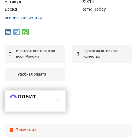
Артикул
P2314
Подробнее
Бренд
Remo Hobby
об оплате Частями
Все характеристики
Остались вопросы?
25
Быстрая доставка по
Гарантия высокого
8 (800) 100-05 85
75
6
всей России
качества
chasti.ru
недель
25
каждые 2 недели
Удобная оплата
Описание