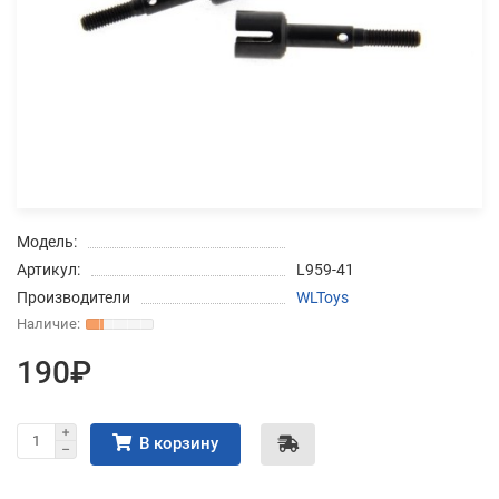
Добавляйте товары
в корзину
Оплачивайте сегодня только
25
% картой любого банка
Модель:
Получайте товар
Артикул:
L959-41
выбранный способом
Производители
WLToys
Оставшиеся
75
% будут
190₽
списываться
с вашей карты
по
25
%
каждые 2 недели
В корзину