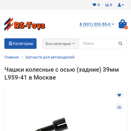
0
0
8 (931) 333-55-65
0
Для клиентов всех банков
Категории
Все категории
Разбейте
Главная
Запчасти для автомоделей
оплату
на части
Чашки колесные с осью (задние) 39мм
без переплат
L959-41 в Москве
График платежей
Сегодня
25
%