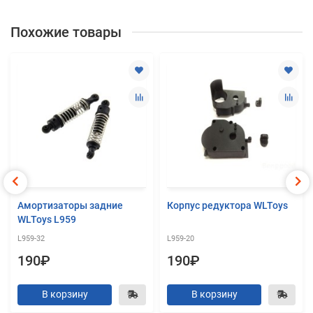
Похожие товары
Амортизаторы задние
Корпус редуктора WLToys
WLToys L959
L959-32
L959-20
190₽
190₽
В корзину
В корзину