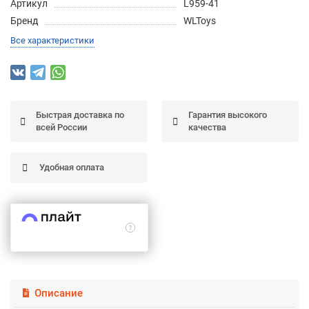
Артикул
L959-41
Подробнее
Бренд
WLToys
об оплате Частями
Все характеристики
Остались вопросы?
25
Быстрая доставка по
Гарантия высокого
8 (800) 100-05 85
75
6
всей России
качества
chasti.ru
недель
25
каждые 2 недели
Удобная оплата
Описание