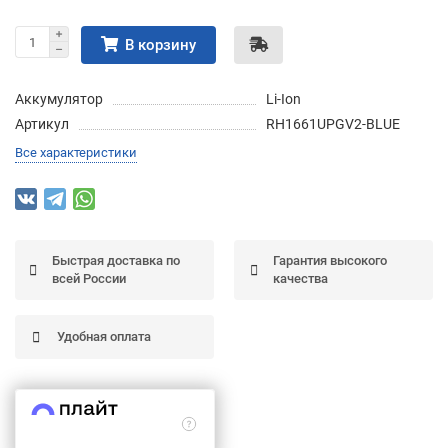
Подробнее
об оплате Частями
В корзину
Аккумулятор
Li-Ion
Артикул
RH1661UPGV2-BLUE
Остались вопросы?
25
Все характеристики
8 (800) 100-05 85
75
6
chasti.ru
недель
25
каждые 2 недели
Быстрая доставка по
Гарантия высокого
всей России
качества
Удобная оплата