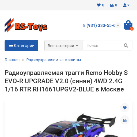
0
0
8 (931) 333-55-65
0
Для клиентов всех банков
Категории
Все категории
Разбейте
Главная
Радиоуправляемые машины
оплату
на части
Радиоуправляемая трагги Remo Hobby S
без переплат
EVO-R UPGRADE V2.0 (синяя) 4WD 2.4G
1/16 RTR RH1661UPGV2-BLUE в Москве
График платежей
Сегодня
25
%