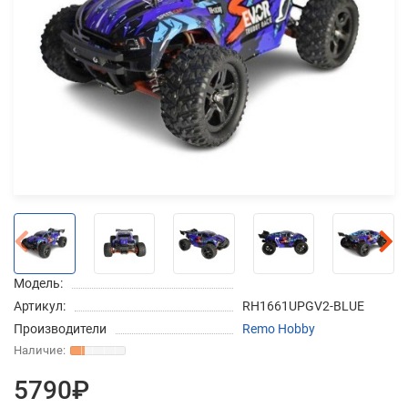
Добавляйте товары
в корзину
Оплачивайте сегодня только
25
% картой любого банка
Получайте товар
выбранный способом
Модель:
Оставшиеся
75
% будут
Артикул:
RH1661UPGV2-BLUE
списываться
с вашей карты
Производители
Remo Hobby
по
25
%
каждые 2 недели
5790₽