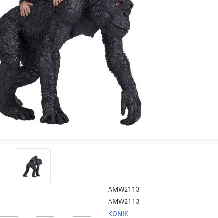
на части
без переплат
График платежей
Сегодня
25
%
Добавляйте товары
в корзину
Оплачивайте сегодня только
25
% картой любого банка
AMW2113
AMW2113
KONIK