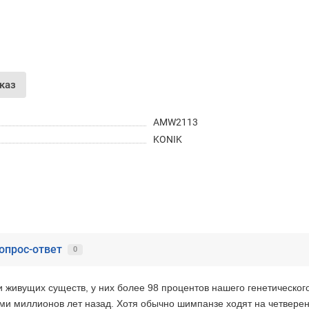
Получайте товар
выбранный способом
Оставшиеся
75
% будут
списываться
с вашей карты
по
25
%
каждые 2 недели
каз
AMW2113
KONIK
Подробнее
об оплате Частями
25
75
6 недель
25
каждые 2 недели
опрос-ответ
0
Остались вопросы?
8 (800) 100-05 85
ивущих существ, у них более 98 процентов нашего генетического 
ми миллионов лет назад. Хотя обычно шимпанзе ходят на четверен
chasti.ru