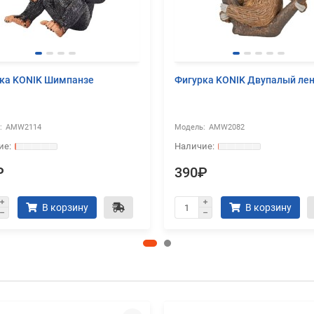
ка KONIK Шимпанзе
Фигурка KONIK Двупалый ле
AMW2114
AMW2082
₽
390₽
В корзину
В корзину