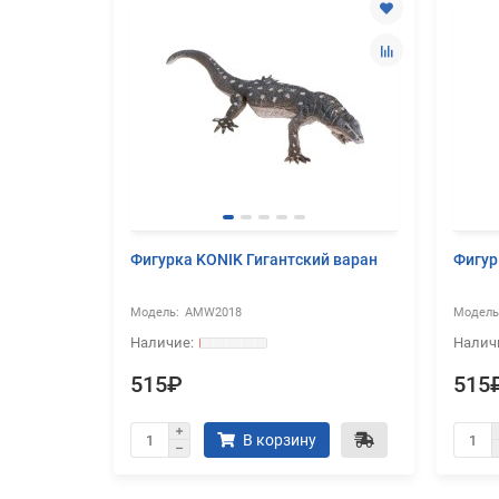
 из
Фигурка KONIK Гигантский варан
Фигур
AMW2018
515₽
515
В корзину