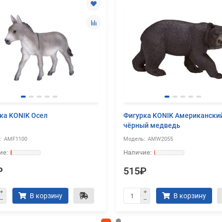
ка KONIK Осел
Фигурка KONIK Американски
чёрный медведь
AMF1100
AMW2055
₽
515₽
В корзину
В корзину