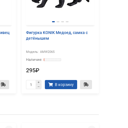
нивец
Фигурка KONIK Медоед, самка с
Фигурка 
детёнышем
AMW2065
AM
295₽
295₽
В корзину