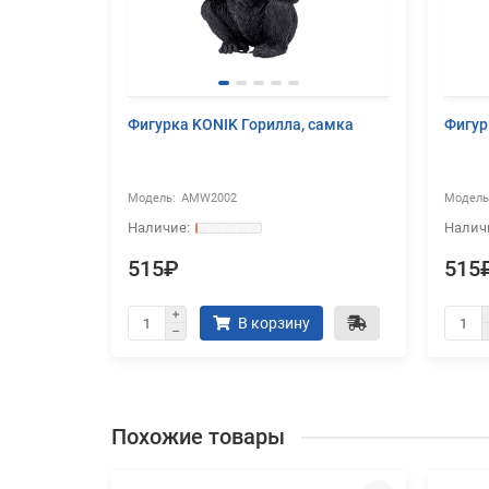
их
Фигурка KONIK Горилла, самка
Фигур
,
AMW2002
515₽
515
В корзину
Похожие товары