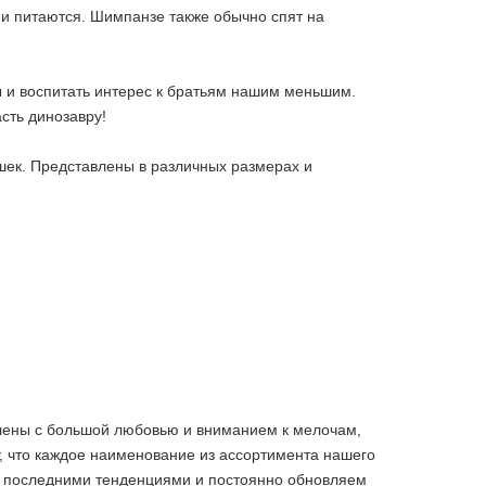
м и питаются. Шимпанзе также обычно спят на
 и воспитать интерес к братьям нашим меньшим.
асть динозавру!
шек. Представлены в различных размерах и
влены с большой любовью и вниманием к мелочам,
, что каждое наименование из ассортимента нашего
за последними тенденциями и постоянно обновляем