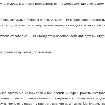
тку, они довольно ловко передвигаются по деревьям, где в основно
б познакомить ребёнка с богатым животным миром нашей планеты
за хвост, рассмотреть лапу белого медведя или даже заглянуть в п
отвечают современным стандартам безопасности для детских игру
радовать вашу семью долгие годы.
ное сочетание материалов и технологий. Фигурки, роботы изгото
2 недели
отаем только с проверенными поставщиками, которые гарантируют
суга, комплектующие - у нас есть все, что вам нужно. Мы следим 