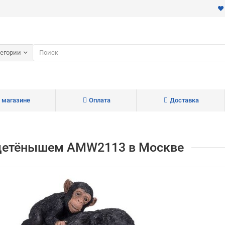
тегории
 магазине
Оплата
Доставка
 детёнышем AMW2113 в Москве
Для клиентов всех банков
Разбейте
оплату