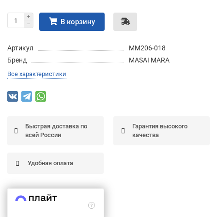
Подробнее
об оплате Частями
В корзину
Артикул
MM206-018
Бренд
MASAI MARA
Остались вопросы?
25
Все характеристики
8 (800) 100-05 85
75
6
chasti.ru
недель
25
каждые 2 недели
Быстрая доставка по
Гарантия высокого
всей России
качества
Удобная оплата