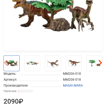
Добавляйте товары
в корзину
Оплачивайте сегодня только
25
% картой любого банка
Получайте товар
выбранный способом
Модель:
MM206-018
Оставшиеся
75
% будут
Артикул:
MM206-018
списываться
с вашей карты
Производители
MASAI MARA
по
25
%
каждые 2 недели
2090₽