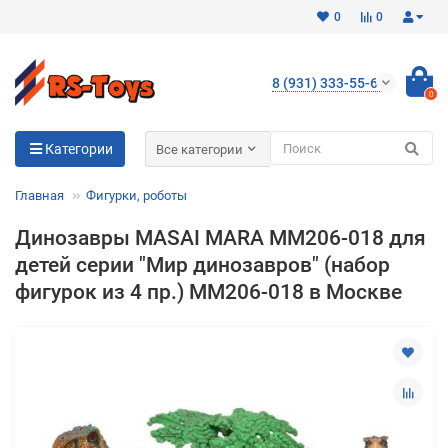
0
0
8 (931) 333-55-65
0
Для клиентов всех банков
Категории
Все категории
Разбейте
Главная
Фигурки, роботы
оплату
на части
Динозавры MASAI MARA MM206-018 для
без переплат
детей серии "Мир динозавров" (набор
фигурок из 4 пр.) MM206-018 в Москве
График платежей
Сегодня
25
%