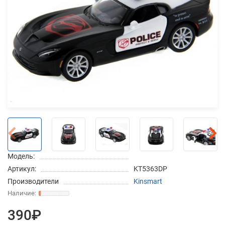
Добавляйте товары
в корзину
Оплачивайте сегодня только
25
% картой любого банка
Получайте товар
выбранный способом
Модель:
Оставшиеся
75
% будут
Артикул:
KT5363DP
списываться
с вашей карты
Производители
Kinsmart
по
25
%
каждые 2 недели
390₽