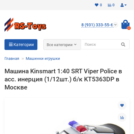
0
0
8 (931) 333-55-65
0
Для клиентов всех банков
Категории
Все категории
Разбейте
Главная
Машинки игрушки
оплату
на части
Машина Kinsmart 1:40 SRT Viper Police в
без переплат
асс. инерция (1/12шт.) б/к KT5363DP в
Москве
График платежей
Сегодня
25
%