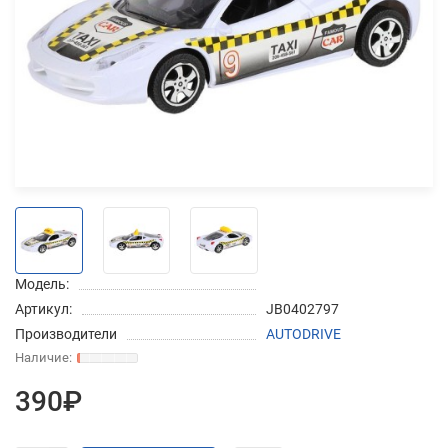
Добавляйте товары
в корзину
Оплачивайте сегодня только
25
% картой любого банка
Получайте товар
выбранный способом
Модель:
Артикул:
JB0402797
Оставшиеся
75
% будут
Производители
AUTODRIVE
списываться
с вашей карты
по
25
%
каждые 2 недели
390₽