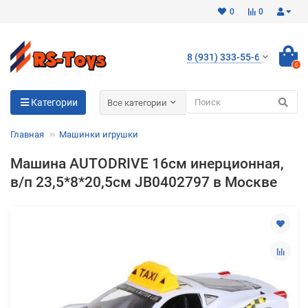
0
0
8 (931) 333-55-65
0
Для клиентов всех банков
Категории
Все категории
Разбейте
Главная
Машинки игрушки
оплату
на части
Машина AUTODRIVE 16см инерционная,
без переплат
в/п 23,5*8*20,5см JB0402797 в Москве
График платежей
Сегодня
25
%