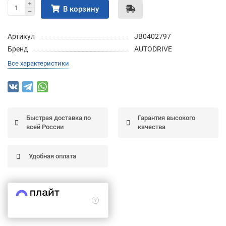
В корзину
Подробнее
об оплате Частями
Артикул
JB0402797
Бренд
AUTODRIVE
Все характеристики
Остались вопросы?
25
8 (800) 100-05 85
75
6
chasti.ru
недель
25
каждые 2 недели
Быстрая доставка по
Гарантия высокого
всей России
качества
Удобная оплата