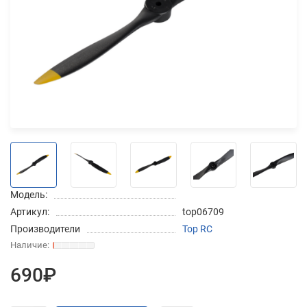
Добавляйте товары
в корзину
Оплачивайте сегодня только
25
% картой любого банка
Получайте товар
выбранный способом
Модель:
Артикул:
top06709
Оставшиеся
75
% будут
Производители
Top RC
списываться
с вашей карты
по
25
%
каждые 2 недели
690₽