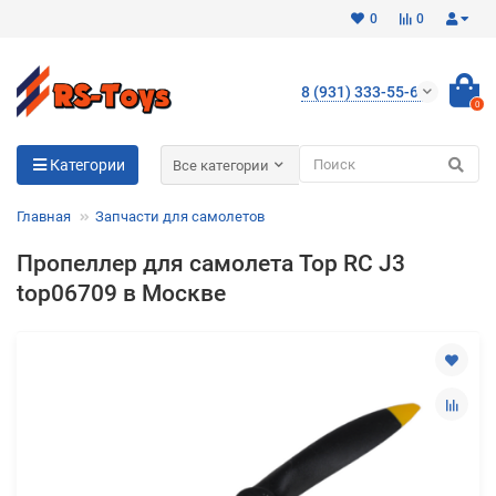
0
0
8 (931) 333-55-65
0
Для клиентов всех банков
Категории
Все категории
Разбейте
Главная
Запчасти для самолетов
оплату
на части
Пропеллер для самолета Top RC J3
без переплат
top06709 в Москве
График платежей
Сегодня
25
%