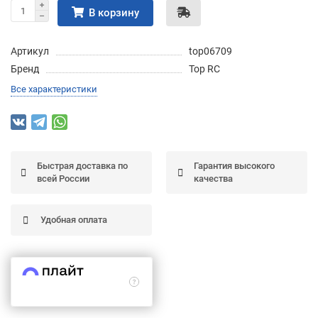
В корзину
Подробнее
об оплате Частями
Артикул
top06709
Бренд
Top RC
Все характеристики
Остались вопросы?
25
8 (800) 100-05 85
75
6
chasti.ru
недель
25
каждые 2 недели
Быстрая доставка по
Гарантия высокого
всей России
качества
Удобная оплата