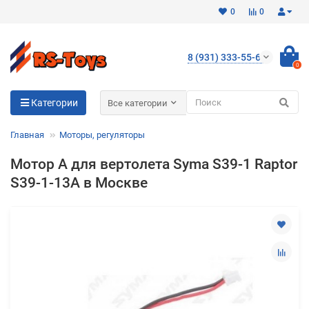
0
0
8 (931) 333-55-65
0
Для клиентов всех банков
Категории
Все категории
Разбейте
Главная
Моторы, регуляторы
оплату
на части
Мотор A для вертолета Syma S39-1 Raptor
без переплат
S39-1-13A в Москве
График платежей
Сегодня
25
%