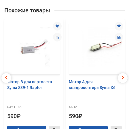
Похожие товары
Мотор B для вертолета
Мотор A для
Syma S39-1 Raptor
квадрокоптера Syma X6
S39-1-13B
X6-12
590₽
590₽