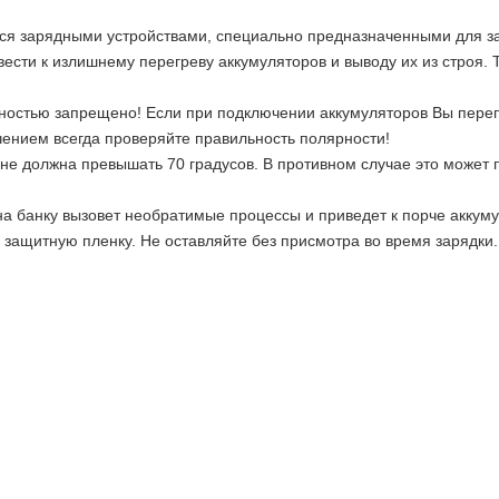
chasti.ru
ся зарядными устройствами, специально предназначенными для за
ести к излишнему перегреву аккумуляторов и выводу их из строя
остью запрещено! Если при подключении аккумуляторов Вы перепу
чением всегда проверяйте правильность полярности!
 не должна превышать 70 градусов. В противном случае это может
на банку вызовет необратимые процессы и приведет к порче аккуму
защитную пленку. Не оставляйте без присмотра во время зарядки.
2 недели