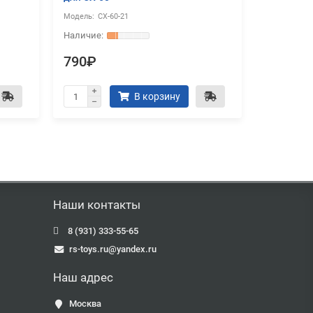
CX-60-21
CX-
790₽
790₽
В корзину
Наши контакты
8 (931) 333-55-65
rs-toys.ru@yandex.ru
Наш адрес
Москва