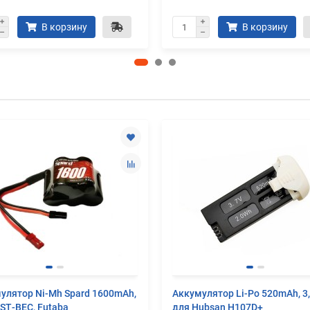
В корзину
В корзину
улятор Ni-Mh Spard 1600mAh,
Аккумулятор Li-Po 520mAh, 3
JST‐BEC, Futaba
для Hubsan H107D+