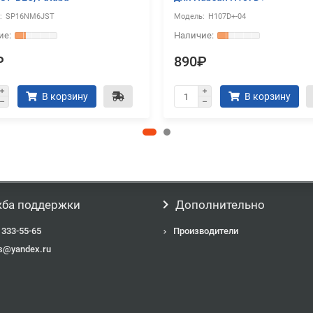
SP16NM6JST
H107D+-04
₽
890₽
В корзину
В корзину
ба поддержки
Дополнительно
 333-55-65
Производители
s@yandex.ru