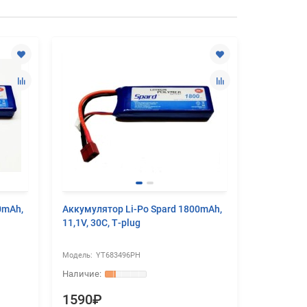
0mAh,
Аккумулятор Li-Po Spard 1800mAh,
Аккумулят
11,1V, 30C, T‐plug
11,1V, 20C
YT683496PH
YT
1590₽
4590₽