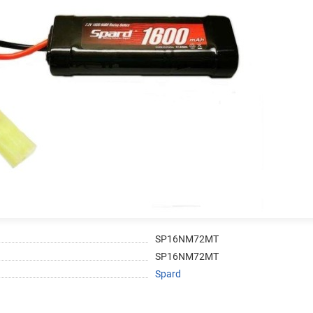
на части
без переплат
График платежей
Сегодня
25
%
Добавляйте товары
в корзину
SP16NM72MT
SP16NM72MT
Оплачивайте сегодня только
Spard
25
% картой любого банка