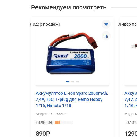
Рекомендуем посмотреть
Лидер продаж!
Лидер пр
 6000mAh,
Аккумулятор Li-Ion Spard 2000mAh,
Аккум
o Hobby и
7,4V, 15C, T‐plug для Remo Hobby
7,4V, 
1/16, Himoto 1/18
1/16, 
YT18650P
890₽
129