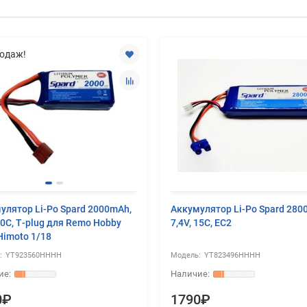
одаж!
улятор Li-Po Spard 2000mAh,
Аккумулятор Li-Po Spard 280
20C, T‐plug для Remo Hobby
7,4V, 15C, EC2
Himoto 1/18
YT923560HHHH
YT823496HHHH
0₽
1790₽