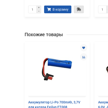
В корзину
Похожие товары
Li-Po 2S
Аккумулятор Li-Po 700mAh, 3,7V
Аккум
ctor S
для катера Feilun FT008
6,0V, 