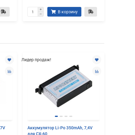
В корзину
Лидер продаж!
,7V
Аккумулятор Li-Po 350mAh, 7,4V
Аккумулят
для CX-60
для CX-17