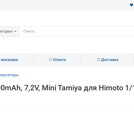
тегории
 магазине
Оплата
Доставка
умуляторы
0mAh, 7,2V, Mini Tamiya для Himoto 
Для клиентов всех банков
Разбейте
оплату