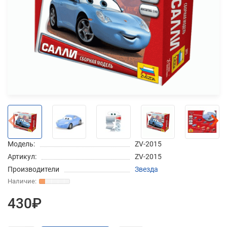
Добавляйте товары
в корзину
Оплачивайте сегодня только
25
% картой любого банка
Получайте товар
выбранный способом
Модель:
ZV-2015
Артикул:
ZV-2015
Оставшиеся
75
% будут
Производители
Звезда
списываться
с вашей карты
по
25
%
каждые 2 недели
430₽