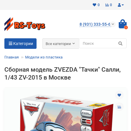
0
0
8 (931) 333-55-65
0
Для клиентов всех банков
Категории
Все категории
Разбейте
Главная
Модели из пластика
оплату
на части
Сборная модель ZVEZDA "Тачки" Салли,
без переплат
1/43 ZV-2015 в Москве
График платежей
Сегодня
25
%