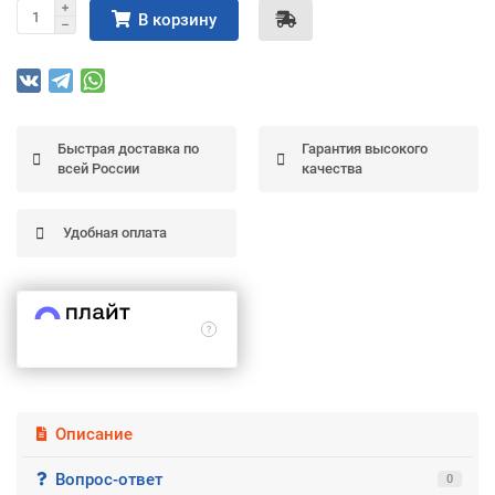
В корзину
Подробнее
об оплате Частями
Быстрая доставка по
Гарантия высокого
Остались вопросы?
25
всей России
качества
8 (800) 100-05 85
75
6
chasti.ru
недель
25
каждые 2 недели
Удобная оплата
Описание
Вопрос-ответ
0