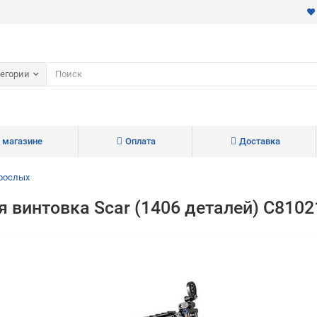
тегории
 магазине
Оплата
Доставка
зрослых
 винтовка Scar (1406 деталей) C810
Для клиентов всех банков
Разбейте
оплату
на части
без переплат