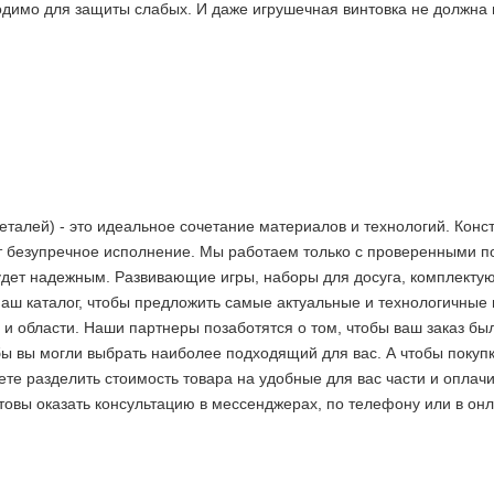
одимо для защиты слабых. И даже игрушечная винтовка не должна
еталей) - это идеальное сочетание материалов и технологий. Конс
 безупречное исполнение. Мы работаем только с проверенными по
дет надежным. Развивающие игры, наборы для досуга, комплектующи
аш каталог, чтобы предложить самые актуальные и технологичные
и области. Наши партнеры позаботятся о том, чтобы ваш заказ был
ы вы могли выбрать наиболее подходящий для вас. А чтобы покуп
жете разделить стоимость товара на удобные для вас части и опла
товы оказать консультацию в мессенджерах, по телефону или в он
2 недели