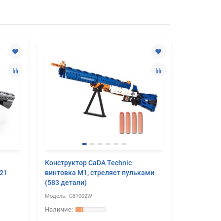
Конструктор CaDA Technic
Конструк
21
винтовка М1, стреляет пульками
пистолет
(583 детали)
деталей)
C81002W
C8