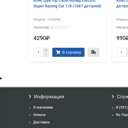
и героев
Конструктор CaDA болид Electric
Конст
20 деталей)
Super Racing Car 1/8 (1667 деталей)
детал
C64004W
4290₽
990
В корзину
Информация
Служ
О магазине
8 (931)
Оплата
Rs-Toy
Доставка