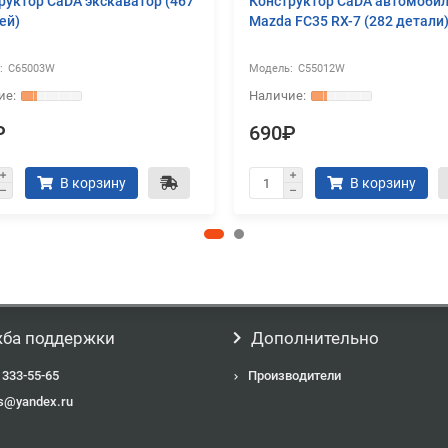
руктор CaDA экскаватор (467
Конструктор CaDA автомоби
ей)
Mazda FC35 RX-7 (282 детали
C65003W
C55012W
₽
690₽
В корзину
В корзину
ба поддержки
Дополнительно
 333-55-65
Производители
s@yandex.ru