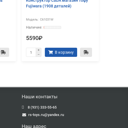
ль
Конструктор CaDA магазин тофу
Радиоупр
)
Fujiwara (1908 деталей)
CaDA MAS
Пантера 1
C61031W
C6
5590₽
4290₽
В корзину
Наши контакты
8 (931) 333-55-65
rs-toys.ru@yandex.ru
Наш адрес