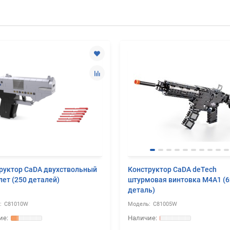
руктор CaDA двухствольный
Конструктор CaDA deTech
лет (250 деталей)
штурмовая винтовка M4A1 (6
деталь)
C81010W
C81005W