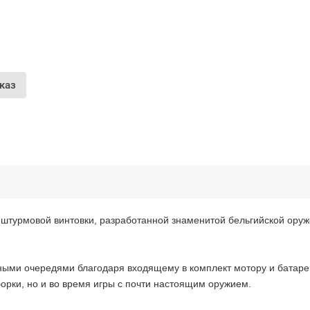
Получайте товар
выбранный способом
Оставшиеся
75
% будут
списываться
с вашей карты
по
25
%
каждые 2 недели
каз
Подробнее
об оплате Частями
я штурмовой винтовки, разработанной знаменитой бельгийской ору
25
75
6 недель
25
каждые 2 недели
Остались вопросы?
ыми очередями благодаря входящему в комплект мотору и батарей
8 (800) 100-05 85
борки, но и во время игры с почти настоящим оружием.
chasti.ru