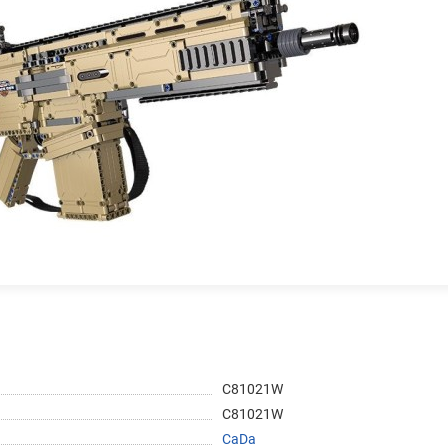
График платежей
Сегодня
25
%
Добавляйте товары
в корзину
Оплачивайте сегодня только
25
% картой любого банка
C81021W
C81021W
CaDa