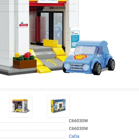
График платежей
Сегодня
25
%
Добавляйте товары
в корзину
Оплачивайте сегодня только
25
% картой любого банка
C66030W
C66030W
Получайте товар
выбранный способом
CaDa