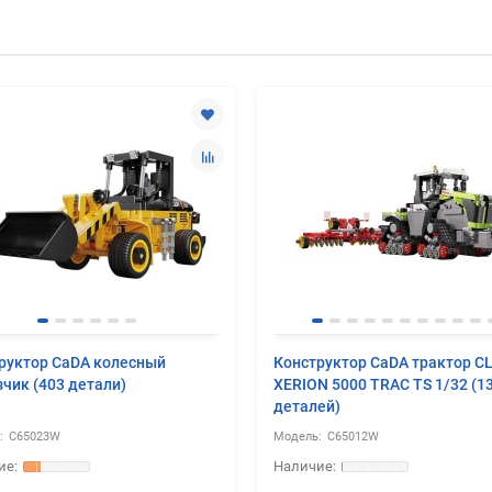
руктор CaDA колесный
Конструктор CaDA трактор C
зчик (403 детали)
XERION 5000 TRAC TS 1/32 (1
деталей)
C65023W
C65012W