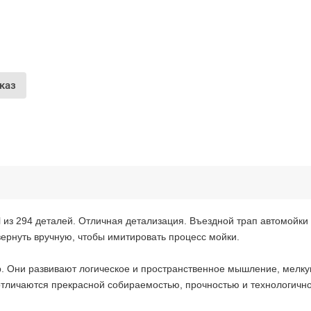
Оставшиеся
75
% будут
списываться
с вашей карты
по
25
%
каждые 2 недели
каз
Подробнее
об оплате Частями
25
75
6 недель
25
каждые 2 недели
l из 294 деталей. Отличная детализация. Въездной трап автомойк
Остались вопросы?
ернуть вручную, чтобы имитировать процесс мойки.
8 (800) 100-05 85
гр. Они развивают логическое и пространственное мышление, мелку
chasti.ru
отличаются прекрасной собираемостью, прочностью и технологично