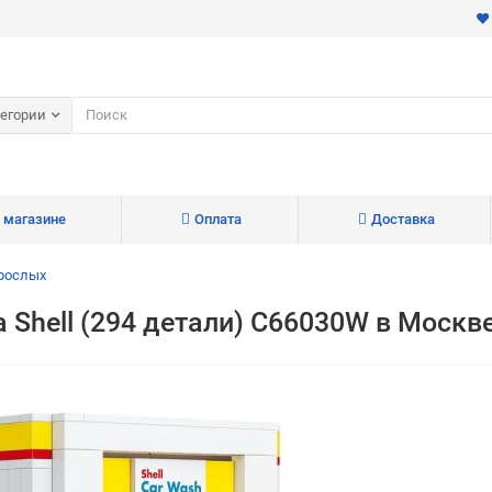
тегории
 магазине
Оплата
Доставка
зрослых
 Shell (294 детали) C66030W в Москв
Для клиентов всех банков
Разбейте
оплату
на части
без переплат