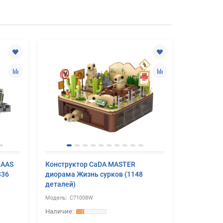
LAAS
Конструктор CaDA MASTER
Конструкт
336
диорама Жизнь сурков (1148
носитель 
деталей)
C71008W
C5