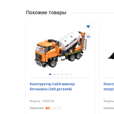
Похожие товары
МКС (188
Конструктор CaDA миксер-
Конст
бетоновоз (368 деталей)
погру
C65021W