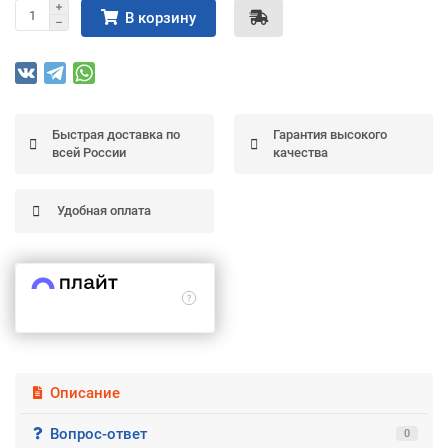
В корзину
Подробнее
об оплате Частями
Быстрая доставка по
Гарантия высокого
Остались вопросы?
25
всей России
качества
8 (800) 100-05 85
75
6
chasti.ru
недель
25
каждые 2 недели
Удобная оплата
Описание
Вопрос-ответ
0