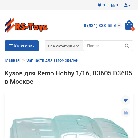
0
0
8 (931) 333-55-65
0
Для клиентов всех банков
Категории
Все категории
Разбейте
Главная
Запчасти для автомоделей
оплату
на части
Кузов для Remo Hobby 1/16, D3605 D3605
без переплат
в Москве
График платежей
Сегодня
25
%