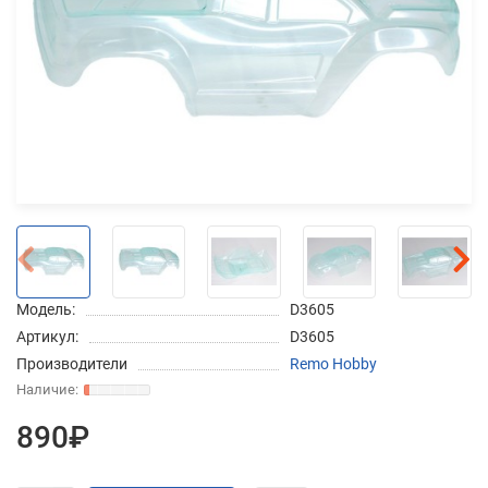
Добавляйте товары
в корзину
Оплачивайте сегодня только
25
% картой любого банка
Получайте товар
выбранный способом
Модель:
D3605
Артикул:
D3605
Оставшиеся
75
% будут
Производители
Remo Hobby
списываться
с вашей карты
по
25
%
каждые 2 недели
890₽