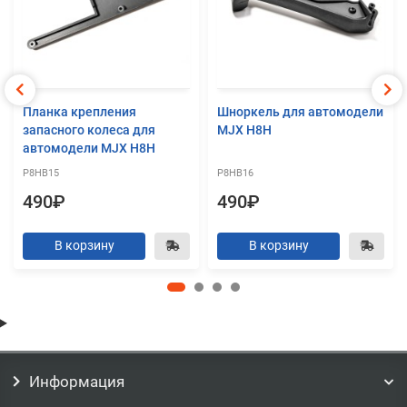
Планка крепления
Шноркель для автомодели
запасного колеса для
MJX H8H
автомодели MJX H8H
P8HB15
P8HB16
490₽
490₽
В корзину
В корзину
Информация