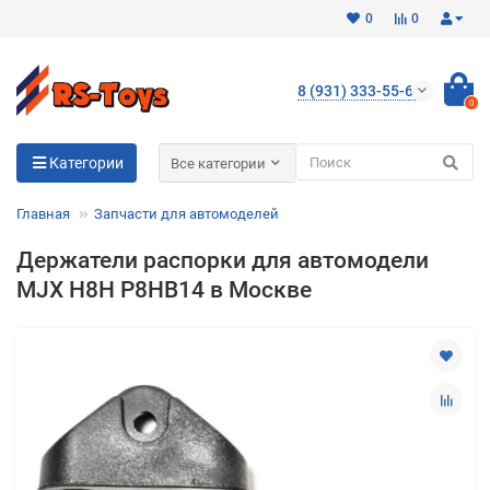
0
0
8 (931) 333-55-65
0
Для клиентов всех банков
Категории
Все категории
Разбейте
Главная
Запчасти для автомоделей
оплату
на части
Держатели распорки для автомодели
без переплат
MJX H8H P8HB14 в Москве
График платежей
Сегодня
25
%