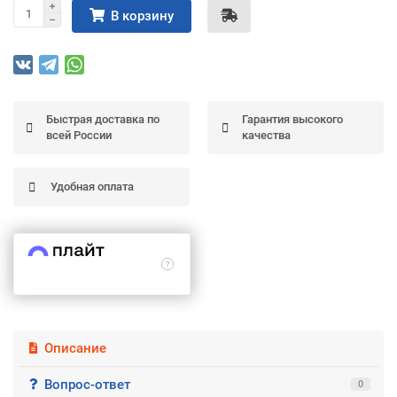
В корзину
Подробнее
об оплате Частями
Быстрая доставка по
Гарантия высокого
Остались вопросы?
25
всей России
качества
8 (800) 100-05 85
75
6
chasti.ru
недель
25
каждые 2 недели
Удобная оплата
Описание
Вопрос-ответ
0