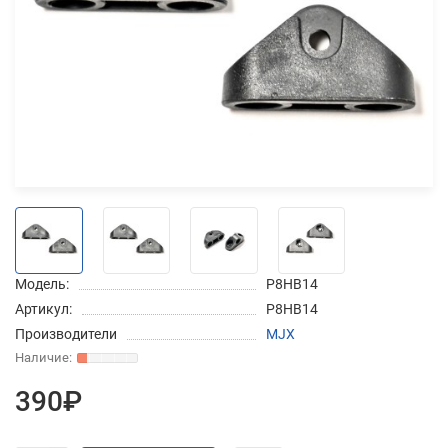
Добавляйте товары
в корзину
Оплачивайте сегодня только
25
% картой любого банка
Получайте товар
выбранный способом
Модель:
P8HB14
Артикул:
P8HB14
Оставшиеся
75
% будут
Производители
MJX
списываться
с вашей карты
по
25
%
каждые 2 недели
390₽