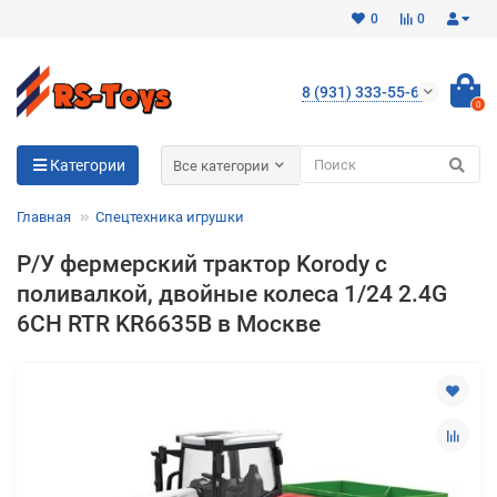
0
0
8 (931) 333-55-65
0
Для клиентов всех банков
Категории
Все категории
Разбейте
Главная
Спецтехника игрушки
оплату
на части
Р/У фермерский трактор Korody с
без переплат
поливалкой, двойные колеса 1/24 2.4G
6CH RTR KR6635B в Москве
График платежей
Сегодня
25
%