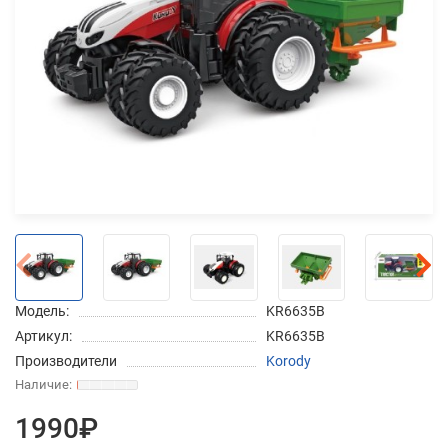
Добавляйте товары
в корзину
Оплачивайте сегодня только
25
% картой любого банка
Получайте товар
выбранный способом
Модель:
KR6635B
Оставшиеся
75
% будут
Артикул:
KR6635B
списываться
с вашей карты
Производители
Korody
по
25
%
каждые 2 недели
1990₽