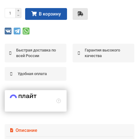
Подробнее
об оплате Частями
В корзину
Остались вопросы?
25
Быстрая доставка по
Гарантия высокого
8 (800) 100-05 85
75
6
всей России
качества
chasti.ru
недель
25
каждые 2 недели
Удобная оплата
Описание