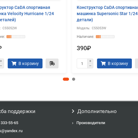
руктор CaDA спортивная
Конструктор CaDA спортивна
ка Velocity Hurricane 1/24
машинка Supersonic Star 1/24
деталей)
детали)
C55052W
C55053W
₽
390₽
В корзину
В корзину
ба поддержки
Дополнительно
 333-55-65
Производители
s@yandex.ru