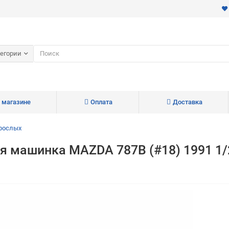
тегории
 магазине
Оплата
Доставка
зрослых
я машинка MAZDA 787B (#18) 1991 1/
Для клиентов всех банков
Разбейте
оплату
на части
без переплат