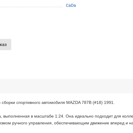
CaDa
Оставшиеся
75
% будут
списываться
с вашей карты
по
25
%
каждые 2 недели
каз
Подробнее
об оплате Частями
25
75
6 недель
25
каждые 2 недели
Остались вопросы?
я сборки спортивного автомобиля MAZDA 787B (#18) 1991.
8 (800) 100-05 85
а, выполненная в масштабе 1:24. Она идеально подходит для колле
chasti.ru
змом ручного управления, обеспечивающим движение вперед и наз