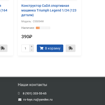
я
Конструктор CaDA спортивная
Конструк
 (164
машинка Triumph Legend 1/24 (123
домике на
детали)
C55054W
C6
390₽
4190₽
В корзину
Наши контакты
8 (931) 333-55-65
rs-toys.ru@yandex.ru