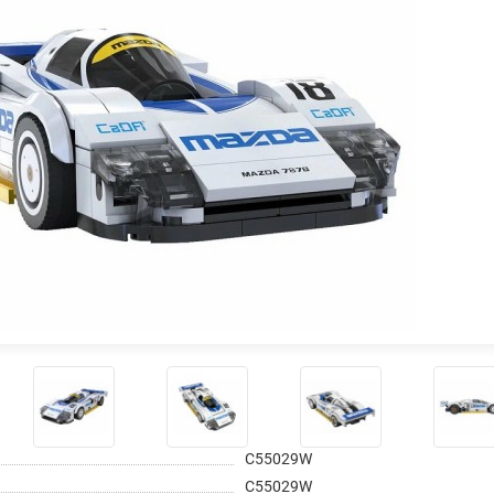
График платежей
Сегодня
25
%
Добавляйте товары
в корзину
Оплачивайте сегодня только
25
% картой любого банка
C55029W
Получайте товар
выбранный способом
C55029W