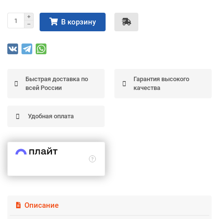
Подробнее
об оплате Частями
В корзину
Остались вопросы?
25
Быстрая доставка по
Гарантия высокого
8 (800) 100-05 85
75
6
всей России
качества
chasti.ru
недель
25
каждые 2 недели
Удобная оплата
Описание