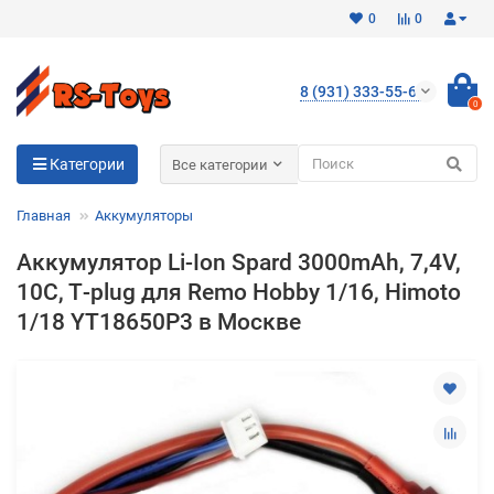
0
0
8 (931) 333-55-65
0
Для клиентов всех банков
Категории
Все категории
Разбейте
Главная
Аккумуляторы
оплату
на части
Аккумулятор Li-Ion Spard 3000mAh, 7,4V,
без переплат
10C, T‐plug для Remo Hobby 1/16, Himoto
1/18 YT18650P3 в Москве
График платежей
Сегодня
25
%