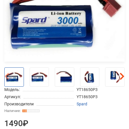
Добавляйте товары
в корзину
Оплачивайте сегодня только
25
% картой любого банка
Получайте товар
выбранный способом
Модель:
YT18650P3
Оставшиеся
75
% будут
Артикул:
YT18650P3
списываться
с вашей карты
Производители
Spard
по
25
%
каждые 2 недели
1490₽